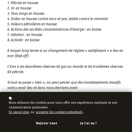
1. Pétrole en hausse
2. Or en hausse
3. Taux longs en hausse
4. Dollar en hausse contre euro et yen, stable contre le renminbi
5. Valeurs pétrolières en hausse
6. Actions des sociétés consommatrices d’énergie : en baisse
7. Inflation : en hausse
8. Activité : en baisse
A moyen long terme si un changement de régime « satisfaisant » a lieu en
Iran (Risk off)
L’Iran a les deuxièmes réserves de gaz au monde et les troisièmes réserves
de pétrole.
Si tout se passe « bien », on peut penser que des investissements massifs
vont y avoir lieu et donc nous devrions avoir:
1. Pétrole en baisse
Nous utilisons les cookies pour vous offrir une expérience optimale et une
2. Or stable ou en baisse
communication pertinente.
3. Taux réels en hausse
En savoir plus
ou
accepter les cookies individuels
.
4.Dollar en baisse contre euro et yen. Zone monétaire asiatique « protégée
» par la Chine en hausse.
Rejeter tout
Je l'ai eu !
5. Valeurs pétrolières en légère baisse, protégées par leurs dividendes.
6. Actions des sociétés consommatrices d’énergie en hausse.