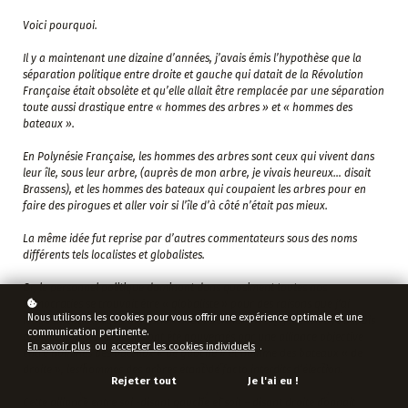
Voici pourquoi.
Il y a maintenant une dizaine d’années, j’avais émis l’hypothèse que la
séparation politique entre droite et gauche qui datait de la Révolution
Française était obsolète et qu’elle allait être remplacée par une séparation
toute aussi drastique entre « hommes des arbres » et « hommes des
bateaux ».
En Polynésie Française, les hommes des arbres sont ceux qui vivent dans
leur île, sous leur arbre, (auprès de mon arbre, je vivais heureux… disait
Brassens), et les hommes des bateaux qui coupaient les arbres pour en
faire des pirogues et aller voir si l’île d’à côté n’était pas mieux.
La même idée fut reprise par d’autres commentateurs sous des noms
différents tels localistes et globalistes.
Or, le personnel politique dominant dans quasiment toutes nos
démocraties se trouvait être « globaliste » pour des raisons que j’ai
Nous utilisons les cookies pour vous offrir une expérience optimale et une
longuement expliqué dans mon avant dernier livre, [1]et nos pays depuis
communication pertinente.
deux décennies au moins ont été gouvernés par une alliance objective
En savoir plus
ou
accepter les cookies individuels
.
entre hommes des bateaux « de gauche » et homme des bateaux « de
droite », les hommes des arbres étant de facto interdits d’élection.
Rejeter tout
Je l'ai eu !
Cette alliance entre soi -disant gauche et soit – disant droite donnait