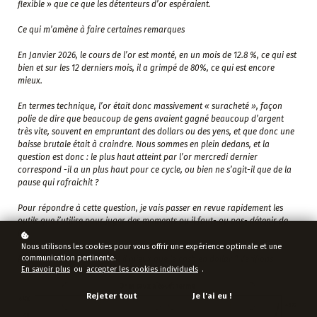
flexible » que ce que les détenteurs d’or espéraient.
Ce qui m’amène à faire certaines remarques
En Janvier 2026, le cours de l’or est monté, en un mois de 12.8 %, ce qui est
bien et sur les 12 derniers mois, il a grimpé de 80%, ce qui est encore
mieux.
En termes technique, l’or était donc massivement « suracheté », façon
polie de dire que beaucoup de gens avaient gagné beaucoup d’argent
très vite, souvent en empruntant des dollars ou des yens, et que donc une
baisse brutale était à craindre. Nous sommes en plein dedans, et la
question est donc : le plus haut atteint par l’or mercredi dernier
correspond -il a un plus haut pour ce cycle, ou bien ne s’agit-il que de la
pause qui rafraichit ?
Pour répondre à cette question, je vais passer en revue rapidement les
outils que j’utilise pour juger des moments ou il faut- ou pas- détenir de
l’or
Nous utilisons les cookies pour vous offrir une expérience optimale et une
communication pertinente.
Première question : l’or fait il mieux que le cash en dollar ? Vérifions
En savoir plus
ou
accepter les cookies individuels
.
Rejeter tout
Je l'ai eu !